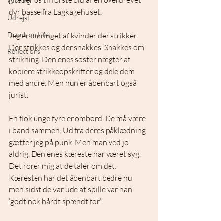
glæder os til første bid af en overdrevet 
Writing
dyr basse fra Lagkagehuset. 
Udrejst
Drunk on Life
Jeg er omringet af kvinder der strikker. 
Der strikkes og der snakkes. Snakkes om 
Reflections
strikning. Den enes søster nægter at 
kopiere strikkeopskrifter og dele dem 
med andre. Men hun er åbenbart også 
jurist.
En flok unge fyre er ombord. De må være 
i band sammen. Ud fra deres påklædning 
gætter jeg på punk. Men man ved jo 
aldrig. Den enes kæreste har været syg. 
Det rører mig at de taler om det. 
Kæresten har det åbenbart bedre nu 
men sidst de var ude at spille var han 
’godt nok hårdt spændt for’. 