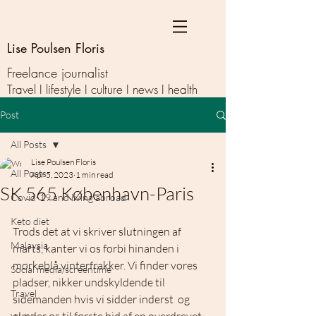
Lise Poulsen Floris
Freelance journalist
Travel I lifestyle I culture I news I health
Post
All Posts
Lise Poulsen Floris
All Posts
Apr 5, 2023
1 min read
SK 565 København-Paris
Covid-19 and living abroad
Keto diet
Trods det at vi skriver slutningen af 
Malaysia
marts, kanter vi os forbi hinanden i  
mørkeblå vinterfrakker. Vi finder vores 
Social media/screentime
pladser, nikker undskyldende til 
Travel
sidemanden hvis vi sidder inderst  og 