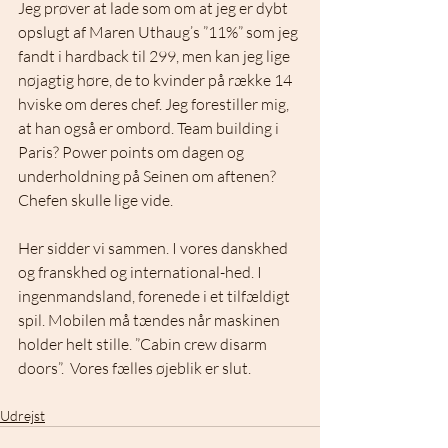
Jeg prøver at lade som om at jeg er dybt 
opslugt af Maren Uthaug’s ”11%” som jeg 
fandt i hardback til 299, men kan jeg lige 
nøjagtig høre, de to kvinder på række 14 
hviske om deres chef. Jeg forestiller mig, 
at han også er ombord. Team building i 
Paris? Power points om dagen og 
underholdning på Seinen om aftenen? 
Chefen skulle lige vide.
Her sidder vi sammen. I vores danskhed 
og franskhed og international-hed. I 
ingenmandsland, forenede i et tilfældigt 
spil. Mobilen må tændes når maskinen 
holder helt stille. ”Cabin crew disarm 
doors”.  Vores fælles øjeblik er slut. 
Udrejst