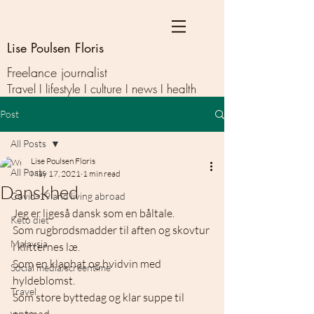
Lise Poulsen Floris
Freelance journalist
Travel I lifestyle I culture I news I health
Post
All Posts
Lise Poulsen Floris
All Posts
May 17, 2021
1 min read
Danskhed
Covid-19 and living abroad
Jeg er ligeså dansk som en båltale.  
Keto diet
Som rugbrødsmadder til aften og skovtur 
Malaysia
i klitternes læ.  
Som en klaphat og hvidvin med 
Social media/screentime
hyldeblomst.  
Travel
Som store byttedag og klar suppe til 