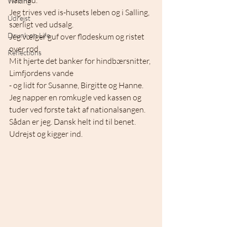
natmad. 
Writing
Jeg trives ved is-husets leben og i Salling, 
Udrejst
særligt ved udsalg.  
Drunk on Life
Jeg vælger guf over flødeskum og ristet 
over rød.  
Reflections
Mit hjerte det banker for hindbærsnitter, 
Limfjordens vande 
- og lidt for Susanne, Birgitte og Hanne.  
Jeg napper en romkugle ved kassen og 
tuder ved første takt af nationalsangen.  
Sådan er jeg. Dansk helt ind til benet. 
Udrejst og kigger ind.  